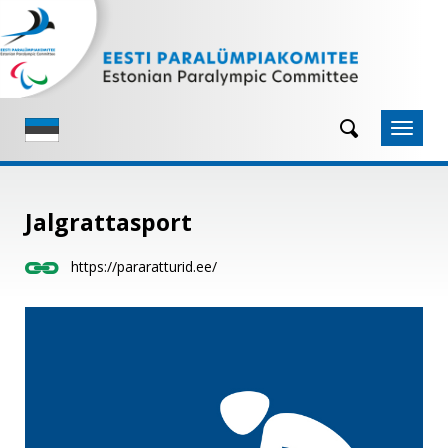
Navigeeri sisusse

Jalgrattasport
https://pararatturid.ee/
