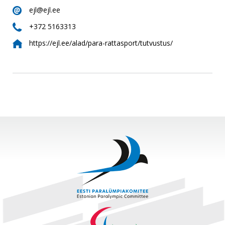
ejl@ejl.ee

+372 5163313

https://ejl.ee/alad/para-rattasport/tutvustus/
