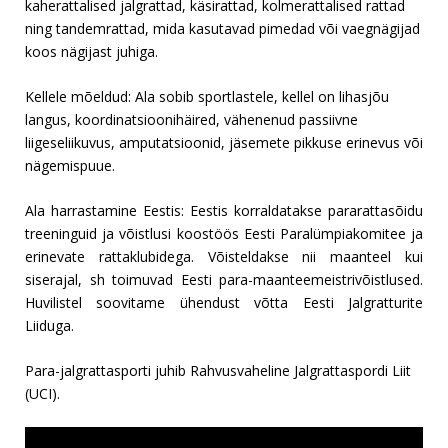
kaherattalised jalgrattad, käsirattad, kolmerattalised rattad
ning tandemrattad, mida kasutavad pimedad või vaegnägijad
koos nägijast juhiga.
Kellele mõeldud: Ala sobib sportlastele, kellel on lihasjõu
langus, koordinatsioonihäired, vähenenud passiivne
liigeseliikuvus, amputatsioonid, jäsemete pikkuse erinevus või
nägemispuue.
Ala harrastamine Eestis: Eestis korraldatakse pararattasõidu
treeninguid ja võistlusi koostöös Eesti Paralümpiakomitee ja
erinevate rattaklubidega. Võisteldakse nii maanteel kui
siserajal, sh toimuvad Eesti para-maanteemeistrivõistlused.
Huvilistel soovitame ühendust võtta Eesti Jalgratturite
Liiduga.
Para-jalgrattasporti juhib Rahvusvaheline Jalgrattaspordi Liit
(UCI).