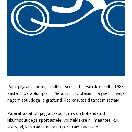
Para-jalgrattaspordi, milles võisteldi esmakordselt 1988.
aasta paraolümpial Seoulis, töötasid algselt välja
nägemispuudega jalgratturid, kes kasutasid tandem rattaid.
Pararattasõit on jalgrattasport, mis on kohandatud
liikumispuudega sportlastele. Võisteldakse nii maanteel kui
siserajal, kasutades nelja tüüpi rattaid: tavalised