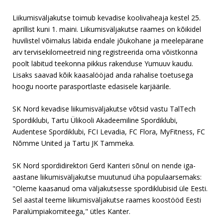
Liikumisväljakutse toimub kevadise koolivaheaja kestel 25.
aprillist kuni 1. maini. Liikumisväljakutse raames on kõikidel
huvilistel võimalus läbida endale jõukohane ja meelepärane
arv tervisekilomeetreid ning registreerida oma võistkonna
poolt läbitud teekonna pikkus rakenduse Yumuuv kaudu.
Lisaks saavad kõik kaasalööjad anda rahalise toetusega
hoogu noorte parasportlaste edasisele karjäärile.
SK Nord kevadise liikumisväljakutse võtsid vastu TalTech
Spordiklubi, Tartu Ülikooli Akadeemiline Spordiklubi,
Audentese Spordiklubi, FCI Levadia, FC Flora, MyFitness, FC
Nõmme United ja Tartu JK Tammeka.
SK Nord spordidirektori Gerd Kanteri sõnul on nende iga-
aastane liikumisväljakutse muutunud üha populaarsemaks:
"Oleme kaasanud oma väljakutsesse spordiklubisid üle Eesti.
Sel aastal teeme liikumisväljakutse raames koostööd Eesti
Paralümpiakomiteega," ütles Kanter.