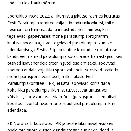
anda,” ütles Haukanõmm.
Spordiklubi Nord 2022. a liikumisväljakutse raames kuulutas
Eesti Paralümpiakomitee välja stipendiumikonkursi, mille
eesmärk on tunnustada ja innustada neid inimesi, kes
tegelevad igapäevaselt mõne paraolümpiaprogrammi
kuuluva spordialaga või tegelevad paraolümpialiikumise
edendamisega Eestis. Stipendiaatide kohtadele oodatakse
kandideerima neid paraolümpia spordialade harrastajaid, kes
otsivad lisavahendeid treeningutel osalemiseks, soovivad
soetada endale vajalikku spordivahendit, soovivad osaleda
mõnel paraspordi võistlusel, mille kulusid Eesti
Paralümpiakomitee (EPK) ei kata, soovivad korraldada
kohalikku paraolümpialiikumist tutvustavat üritust või
võistlust, soovivad osaleda mõnel (para)spordi teemalisel
koolitusel või tahavad mõnel muul viisil paraolümpialiikumist
edendada.
SK Nord valib koostöös EPK ja teiste liikumisväljakutses
osalevate spordiklubide esindajatega välja need ideed ja