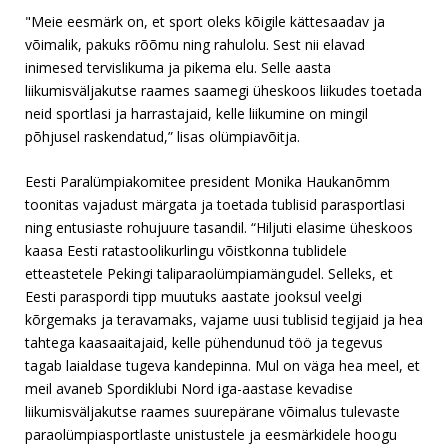
"Meie eesmärk on, et sport oleks kõigile kättesaadav ja
võimalik, pakuks rõõmu ning rahulolu. Sest nii elavad
inimesed tervislikuma ja pikema elu. Selle aasta
liikumisväljakutse raames saamegi üheskoos liikudes toetada
neid sportlasi ja harrastajaid, kelle liikumine on mingil
põhjusel raskendatud,” lisas olümpiavõitja.
Eesti Paralümpiakomitee president Monika Haukanõmm
toonitas vajadust märgata ja toetada tublisid parasportlasi
ning entusiaste rohujuure tasandil. “Hiljuti elasime üheskoos
kaasa Eesti ratastoolikurlingu võistkonna tublidele
etteastetele Pekingi taliparaolümpiamängudel. Selleks, et
Eesti paraspordi tipp muutuks aastate jooksul veelgi
kõrgemaks ja teravamaks, vajame uusi tublisid tegijaid ja hea
tahtega kaasaaitajaid, kelle pühendunud töö ja tegevus
tagab laialdase tugeva kandepinna. Mul on väga hea meel, et
meil avaneb Spordiklubi Nord iga-aastase kevadise
liikumisväljakutse raames suurepärane võimalus tulevaste
paraolümpiasportlaste unistustele ja eesmärkidele hoogu