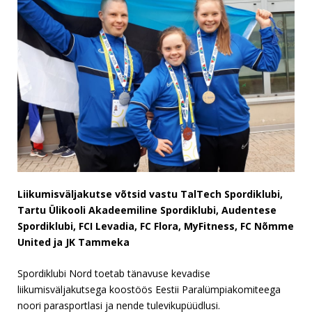
Liikumisväljakutse võtsid vastu TalTech Spordiklubi,
Tartu Ülikooli Akadeemiline Spordiklubi, Audentese
Spordiklubi, FCI Levadia, FC Flora, MyFitness, FC Nõmme
United ja JK Tammeka
Spordiklubi Nord toetab tänavuse kevadise
liikumisväljakutsega koostöös Eestii Paralümpiakomiteega
noori parasportlasi ja nende tulevikupüüdlusi.