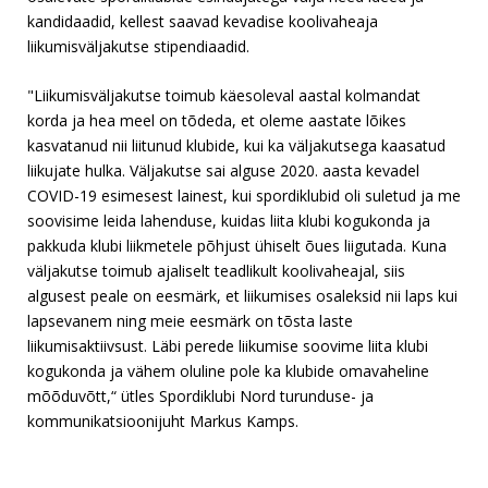
kandidaadid, kellest saavad kevadise koolivaheaja
liikumisväljakutse stipendiaadid.
"Liikumisväljakutse toimub käesoleval aastal kolmandat
korda ja hea meel on tõdeda, et oleme aastate lõikes
kasvatanud nii liitunud klubide, kui ka väljakutsega kaasatud
liikujate hulka. Väljakutse sai alguse 2020. aasta kevadel
COVID-19 esimesest lainest, kui spordiklubid oli suletud ja me
soovisime leida lahenduse, kuidas liita klubi kogukonda ja
pakkuda klubi liikmetele põhjust ühiselt õues liigutada. Kuna
väljakutse toimub ajaliselt teadlikult koolivaheajal, siis
algusest peale on eesmärk, et liikumises osaleksid nii laps kui
lapsevanem ning meie eesmärk on tõsta laste
liikumisaktiivsust. Läbi perede liikumise soovime liita klubi
kogukonda ja vähem oluline pole ka klubide omavaheline
mõõduvõtt,“ ütles Spordiklubi Nord turunduse- ja
kommunikatsioonijuht Markus Kamps.