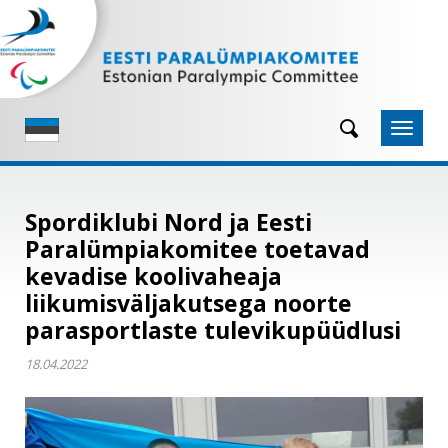
Navigeeri sisusse

Spordiklubi Nord ja Eesti
Paralümpiakomitee toetavad
kevadise koolivaheaja
liikumisväljakutsega noorte
parasportlaste tulevikupüüdlusi
18.04.2022